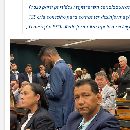
Prazo para partidos registrarem candidaturas n
TSE cria conselho para combater desinformação e
Federação PSOL-Rede formaliza apoio à reeleiçã