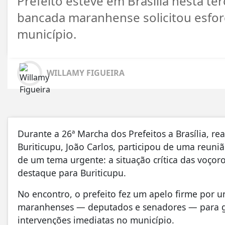
Prefeito esteve em Brasília nesta te
bancada maranhense solicitou esfor
município.
WILLAMY FIGUEIRA
Durante a 26ª Marcha dos Prefeitos a Brasília, real
Buriticupu, João Carlos, participou de uma reun
de um tema urgente: a situação crítica das voço
destaque para Buriticupu.
No encontro, o prefeito fez um apelo firme por 
maranhenses — deputados e senadores — para gar
intervenções imediatas no município.