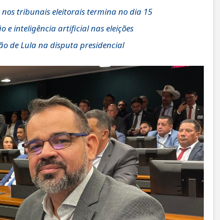
os tribunais eleitorais termina no dia 15
 inteligência artificial nas eleições
o de Lula na disputa presidencial