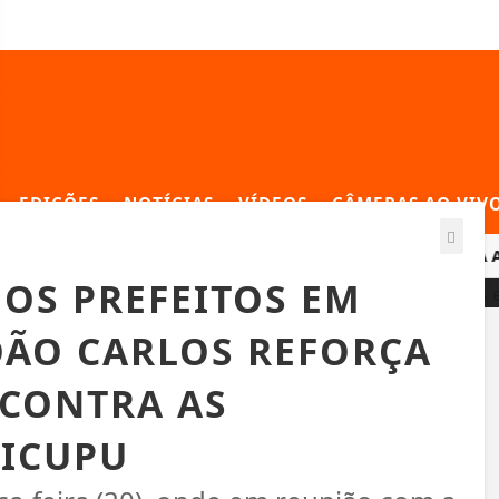
EDIÇÕES
NOTÍCIAS
VÍDEOS
CÂMERAS AO VIV
E DE CARGAS E AMPLIA FISCALIZAÇÃO
MEGA-SENA ACUMU
OS PREFEITOS EM
JOÃO CARLOS REFORÇA
 CONTRA AS
TICUPU