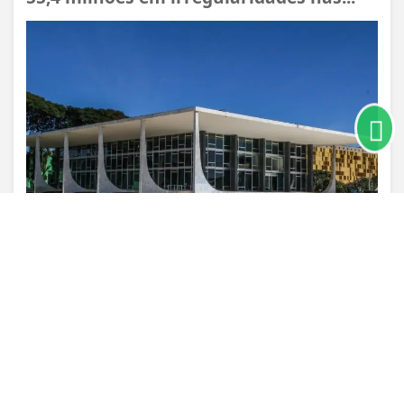
Termos de Uso e Privacidade
Esse site utiliza cookies para melhorar sua
experiência de navegação. Ao continuar o acesso,
entendemos que você concorda com nossos Termos
de Uso e Privacidade.
PARA MAIS INFORMAÇÕES,
ACESSE NOSSOS TERMOS
CLICANDO AQUI
PROSSEGUIR
VISUALIZAR
TODAS AS POSTAGENS